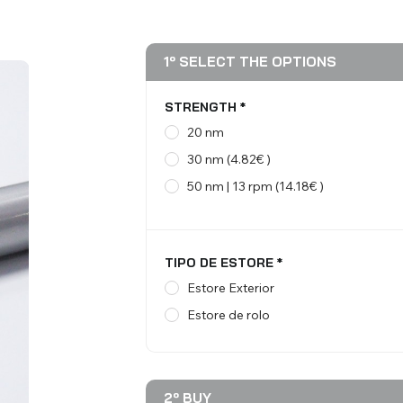
VIEW ALL PRODUCTS
VIEW ALL PRODUCTS
VIEW ALL PRODUCTS
VIEW ALL PRODUCTS
1º SELECT THE OPTIONS
STRENGTH
*
20 nm
linds
Venetian Blinds
Aluminium Venetian
30 nm (4.82€ )
50 nm | 13 rpm (14.18€ )
TIPO DE ESTORE
*
Estore Exterior
Estore de rolo
Mosquito Nets
ACCESSORIES FOR
BLINDS
2º BUY