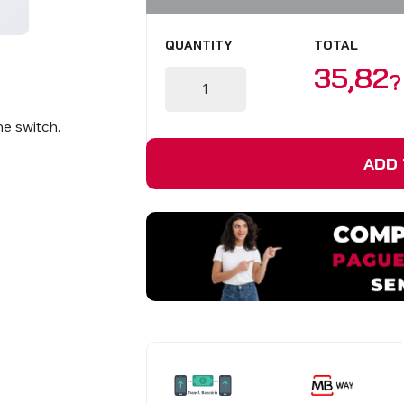
VIEW ALL PRODUCTS
QUANTITY
TOTAL
35,82
?
he switch.
ADD 