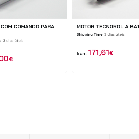
CONTROL FOR MOTOR
SET FOR MOTORIZING R
L CVR
SHUTTERS
e:
3 days
Material:
Zinc plated + PVC + Iron
Shipping Time:
3 days
4.8
/
5
-
5
opiniõ
99
€
12
€
from