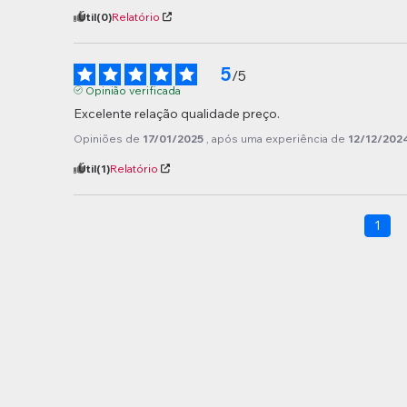
Útil
(0)
Relatório
5
/
5
Opinião verificada
Excelente relação qualidade preço.
Opiniões de
17/01/2025
, após uma experiência de
12/12/202
Útil
(1)
Relatório
1