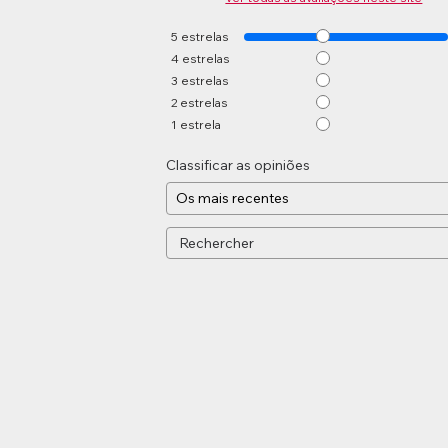
5
estrelas
4
estrelas
3
estrelas
2
estrelas
1
estrela
Classificar as opiniões