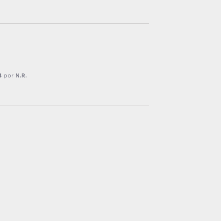
4
por
N.R.