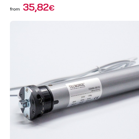
35,82
€
from
Vertical Blinds
Roman B