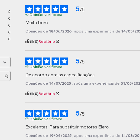
5
/
5
5
Opinião verificada
0
Muito bom
0
Opiniões de
18/06/2026
, após uma experiência de
14/05/20
0
0
Útil
(0)
Relatório
5
/
5
Opinião verificada
De acordo com as especificações
Opiniões de
14/07/2025
, após uma experiência de
31/05/20
Útil
(0)
Relatório
5
/
5
Opinião verificada
Excelentes. Para substituir motores Elero.
Opiniões de
19/04/2025
, após uma experiência de
14/03/20