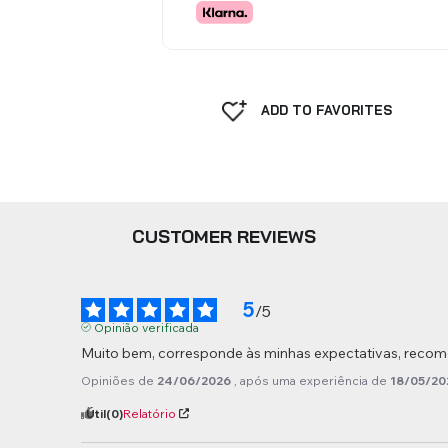
ADD TO FAVORITES
CUSTOMER REVIEWS
5
/
5
Opinião verificada
Muito bem, corresponde às minhas expectativas, reco
Opiniões de
24/06/2026
, após uma experiência de
18/05/20
Útil
(0)
Relatório