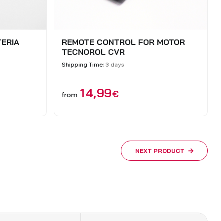
OLLER
INTERRUPTOR/EMISSOR FIXO
TECNOROL
Shipping Time:
3 dias úteis
es
17,00
€
from
NEXT PRODUCT