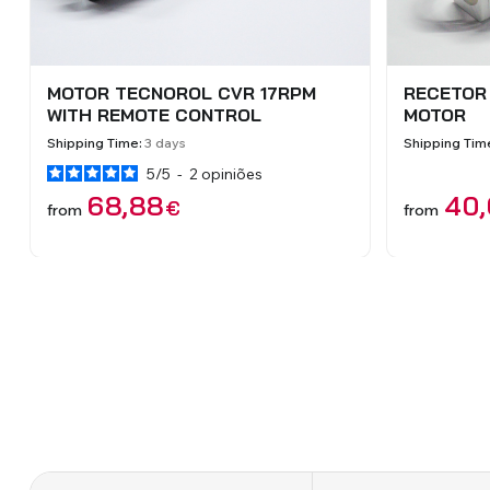
MOTOR TECNOROL A BATERIA
REMOTE 
TECNORO
Shipping Time:
3 dias úteis
Shipping Tim
171,61
€
from
14,
from