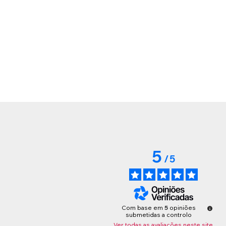
5
/
5
Com base em
5
opiniões
submetidas a controlo
Ver todas as avaliações neste site