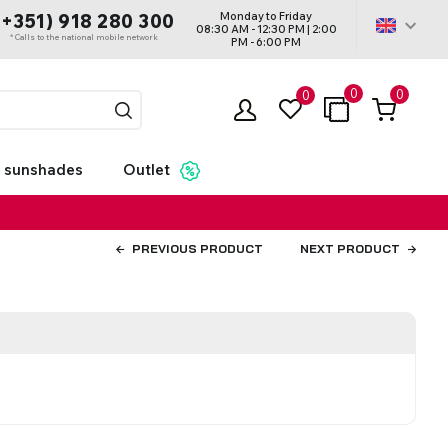
Monday to Friday
(+351) 918 280 300
08:30 AM - 12:30 PM | 2:00
* Calls to the national mobile network
PM - 6:00 PM
0
0
0
 sunshades
Outlet
PREVIOUS PRODUCT
NEXT PRODUCT
ds - With
tters
ntings
ard
Roller Blinds Dual
Motorization
Acessórios - Cortinas
s