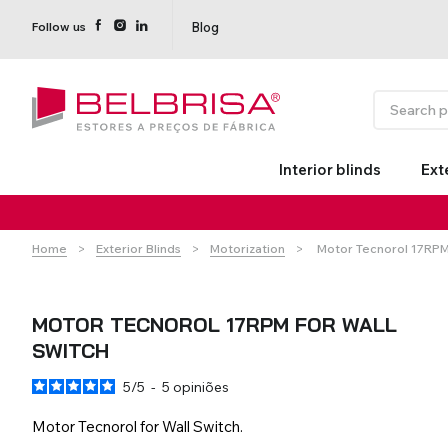
Blog
Follow us
Interior blinds
Ext
Current:
Home
Exterior Blinds
Motorization
Motor Tecnorol 17RPM 
MOTOR TECNOROL 17RPM FOR WALL
SWITCH
5
/
5
-
5
opiniões
Roller Blinds TECNOROL®
PVC Shutters
Curtains With/Without
Estores de rolo
NO DRILL
Insulate
Curtain 
Curtain Tracks
Shutters
Motor Tecnorol for Wall Switch.