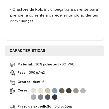
Redes Mosquiteiras
Acessórios - Estores
Interiores
- O Estore de Rolo inclui peça transparente para
prender a corrente à parede, evitando acidentes
com crianças.
VER TODOS OS PRODUTOS
CARACTERÍSTICAS
Material:
30% poliéster | 70% PVC
390 g/m2
Peso:
Grau solidez:
8
Cores:
Prazo de expedição:
5 dias úteis