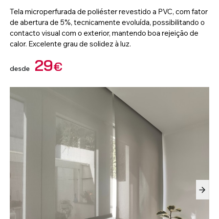
Tela microperfurada de poliéster revestido a PVC, com fator
de abertura de 5%, tecnicamente evoluída, possibilitando o
contacto visual com o exterior, mantendo boa rejeição de
Laminados de Madeira
VOUCHER PRESENTE
calor. Excelente grau de solidez à luz.
Estores de Rolo - Intégro
Persianas com Caixa -
Tecidos a Metro
Estores 100% Blackout -
Acessórios - Persianas
Calhas para Suspensão de
Compactos
Com caixa e Guias laterais
Quadros
29
€
desde
VER TODOS OS PRODUTOS
Estores de Rolo Dual
Motorização
Acessórios - Cortinas e
Bandas Verticais
Calhas
VER TODOS OS PRODUTOS
VER TODOS OS PRODUTOS