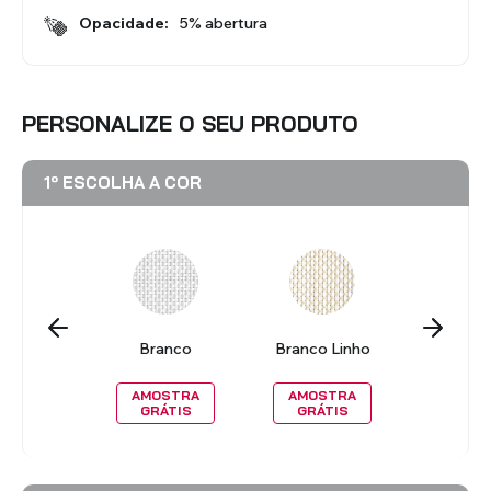
Opacidade:
5% abertura
PERSONALIZE O SEU PRODUTO
1º ESCOLHA A COR
reto
Branco
Branco Linho
Beg
OSTRA
AMOSTRA
AMOSTRA
AMOS
RÁTIS
GRÁTIS
GRÁTIS
GRÁT