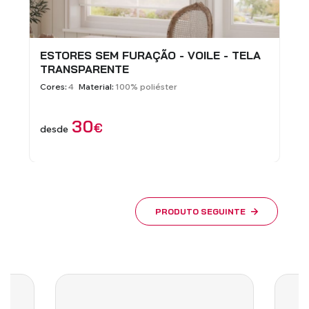
ESTORES SEM FURAÇÃO - VOILE - TELA
E
TRANSPARENTE
M
Cores:
4
Material:
100% poliéster
C
30
€
desde
d
PRODUTO SEGUINTE