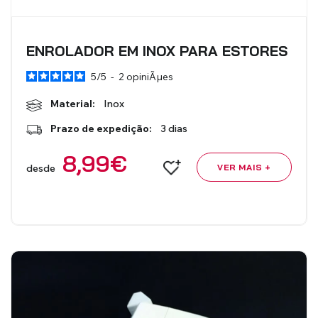
ENROLADOR EM INOX PARA ESTORES
5
/
5
-
2
opiniÃµes
Material:
Inox
Prazo de expedição:
3 dias
8,99
€
desde
VER MAIS +