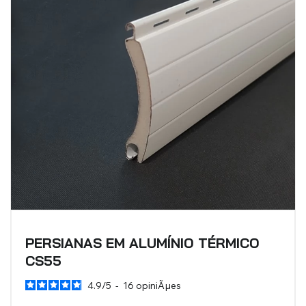
PERSIANAS EM ALUMÍNIO TÉRMICO
CS55
4.9
/
5
-
16
opiniÃµes