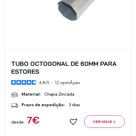
TUBO OCTOGONAL DE 60MM PARA
ESTORES
4.8
/
5
-
12
opiniÃµes
Material:
Chapa Zincada
Prazo de expedição:
3 dias
7
€
desde
VER MAIS +