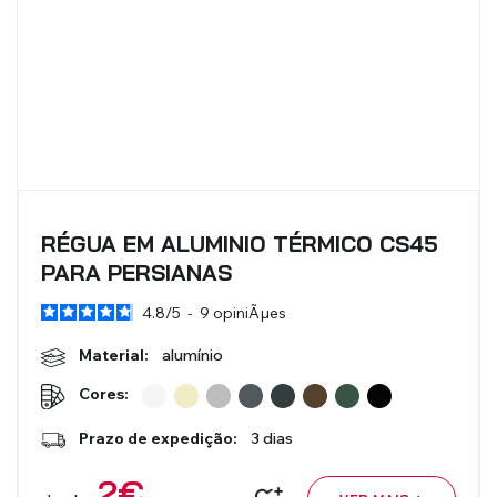
RÉGUA EM ALUMINIO TÉRMICO CS45
PARA PERSIANAS
4.8
/
5
-
9
opiniÃµes
Material:
alumínio
Cores:
Prazo de expedição:
3 dias
2
€