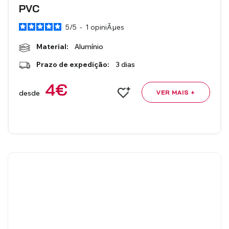
PVC
5
/
5
-
1
opiniÃµes
Material:
Alumínio
Prazo de expedição:
3 dias
4
€
desde
VER MAIS +