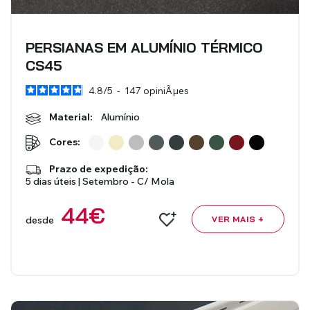
Redes Mosquiteiras
Acessórios - Estores
Interiores
PERSIANAS EM ALUMÍNIO TÉRMICO
CS45
VER TODOS OS PRODUTOS
4.8
/
5
-
147
opiniÃµes
Material:
Alumínio
Cores:
Prazo de expedição:
5 dias úteis | Setembro - C/ Mola
44
€
desde
VER MAIS +