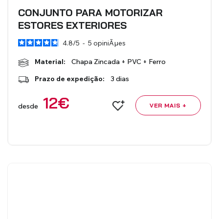
CONJUNTO PARA MOTORIZAR
ESTORES EXTERIORES
4.8
/
5
-
5
opiniÃµes
Material:
Chapa Zincada + PVC + Ferro
Prazo de expedição:
3 dias
12
€
desde
VER MAIS +