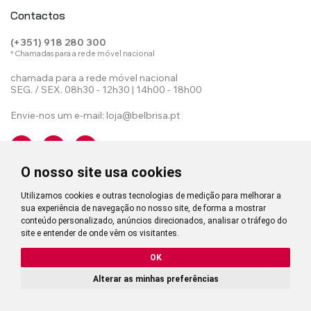
Contactos
(+351) 918 280 300
* Chamadas para a rede móvel nacional
chamada para a rede móvel nacional
SEG. / SEX. 08h30 - 12h30 | 14h00 - 18h00
Envie-nos um e-mail:
loja@belbrisa.pt
O nosso site usa cookies
Utilizamos cookies e outras tecnologias de medição para melhorar a
Belbrisa
sua experiência de navegação no nosso site, de forma a mostrar
conteúdo personalizado, anúncios direcionados, analisar o tráfego do
Mais informação
site e entender de onde vêm os visitantes.
OK
Alterar as minhas preferências
Estores Interiores
Estores Exteriores