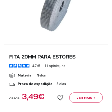
FITA 20MM PARA ESTORES
4.7
/
5
-
11
opiniÃµes
Material:
Nylon
Prazo de expedição:
3 dias
3,49
€
desde
VER MAIS +