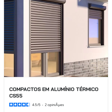
COMPACTOS EM ALUMÍNIO TÉRMICO
CS55
4.5
/
5
-
2
opiniÃµes