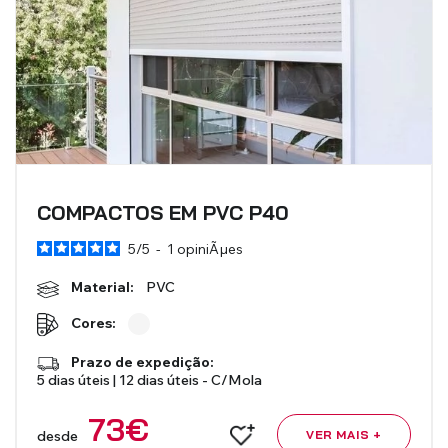
COMPACTOS EM PVC P40
5
/
5
-
1
opiniÃµes
Material:
PVC
Cores:
Prazo de expedição:
5 dias úteis | 12 dias úteis - C/Mola
73
€
desde
VER MAIS +