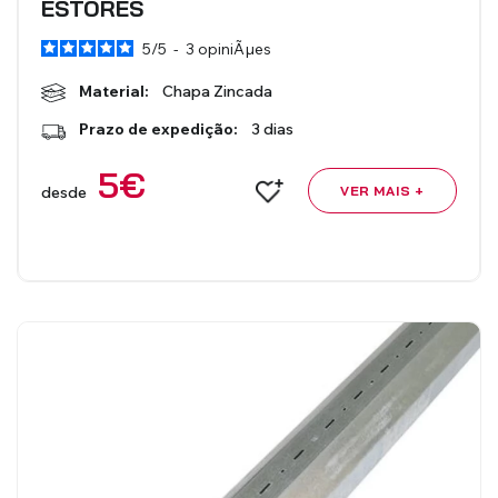
ESTORES
5
/
5
-
3
opiniÃµes
Material:
Chapa Zincada
Prazo de expedição:
3 dias
5
€
desde
VER MAIS +