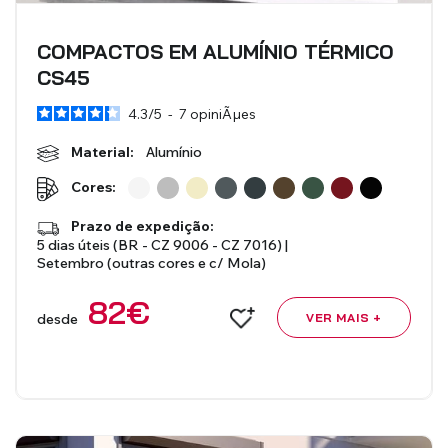
COMPACTOS EM ALUMÍNIO TÉRMICO
CS45
4.3
/
5
-
7
opiniÃµes
Material:
Alumínio
Cores:
Prazo de expedição:
5 dias úteis (BR - CZ 9006 - CZ 7016) |
Setembro (outras cores e c/ Mola)
82
€
desde
VER MAIS +