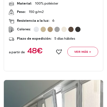
Material:
100% poliéster
150 g/m2
Peso:
Estores Romanos
Estores Venecianos
Resistencia a la luz:
6
Colores:
Plazo de expedición:
5 días hábiles
48
€
a partir de
VER MÁS +
Venecianas de Aluminio
Venecianas de Madera