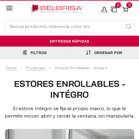
0
0
ENTREGAS RÁPIDAS
FILTROS
ORDENAR POR
Current:
Home
Productos
Estores Enrollables - Intégro
ESTORES ENROLLABLES -
INTÉGRO
Estores Enrollables
Persianas en PVC
Cortinas Con/Sin Rieles
Toldo de Brazos Articulados
Estores de rolo
Estores enrollables SIN
Persianas en Aluminio
Rieles para Cortinas
Toldo de Brazos Articulados
Laminados de Alumínio
TECNOROL®
- Standard
TALADRAR
Térmico
- Compacto
El estore Intégro se fija al propio marco, lo que le
permite mover, abrir y cerrar la ventana, sin manipularla.
VER TODOS LOS PRODUCTOS