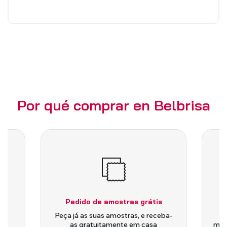
Por qué comprar en Belbrisa
Pedido de amostras grátis
is
Peça já as suas amostras, e receba-
as gratuitamente em casa
medi