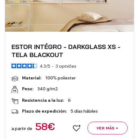
ESTOR INTÉGRO - DARKGLASS XS -
TELA BLACKOUT
4.3
/
5
-
3
opiniões
Material:
100% poliester
340 g/m2
Peso:
Resistencia a la luz:
6
Plazo de expedición:
5 días hábiles
58
€
a partir de
VER MÁS +