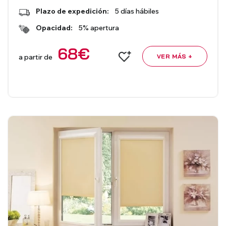
Plazo de expedición:
5 días hábiles
Opacidad:
5% apertura
68
€
a partir de
VER MÁS +